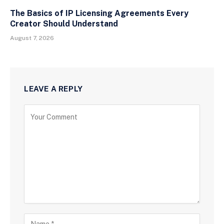
The Basics of IP Licensing Agreements Every
Creator Should Understand
August 7, 2026
LEAVE A REPLY