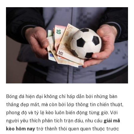
Bóng đá hiện đại không chỉ hấp dẫn bởi những bàn
thắng đẹp mắt, mà còn bởi lớp thông tin chiến thuật,
phong độ và tỷ lệ kèo luôn biến động từng giờ. Với
người yêu thích phân tích trận đấu, nhu cầu
giải mã
kèo hôm nay
trở thành thói quen quen thuộc trước