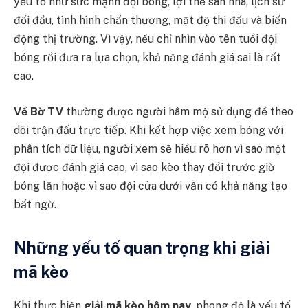
yếu tố như sức mạnh đội bóng, lợi thế sân nhà, lịch sử
đối đầu, tình hình chấn thương, mật độ thi đấu và biến
động thị trường. Vì vậy, nếu chỉ nhìn vào tên tuổi đội
bóng rồi đưa ra lựa chọn, khả năng đánh giá sai là rất
cao.
Về Bờ TV
thường được người hâm mộ sử dụng để theo
dõi trận đấu trực tiếp. Khi kết hợp việc xem bóng với
phân tích dữ liệu, người xem sẽ hiểu rõ hơn vì sao một
đội được đánh giá cao, vì sao kèo thay đổi trước giờ
bóng lăn hoặc vì sao đội cửa dưới vẫn có khả năng tạo
bất ngờ.
Những yếu tố quan trọng khi giải
mã kèo
Khi thực hiện
giải mã kèo hôm nay
, phong độ là yếu tố