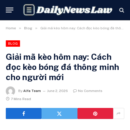
»
»
Home
Blog
Giải mã kèo hôm nay: Cách đọc kèo bóng đá thông minh cho người mới
BLOG
Giải mã kèo hôm nay: Cách
đọc kèo bóng đá thông minh
cho người mới
By
Alfa Team
June 2, 2026
No Comments
7 Mins Read