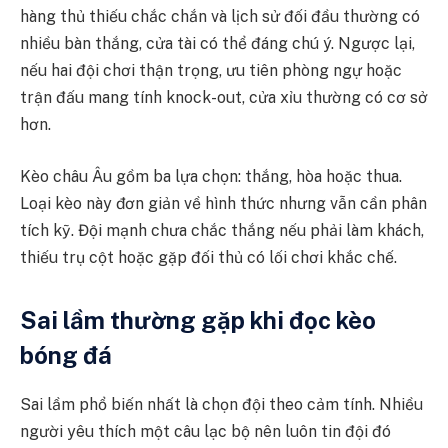
hàng thủ thiếu chắc chắn và lịch sử đối đầu thường có
nhiều bàn thắng, cửa tài có thể đáng chú ý. Ngược lại,
nếu hai đội chơi thận trọng, ưu tiên phòng ngự hoặc
trận đấu mang tính knock-out, cửa xỉu thường có cơ sở
hơn.
Kèo châu Âu gồm ba lựa chọn: thắng, hòa hoặc thua.
Loại kèo này đơn giản về hình thức nhưng vẫn cần phân
tích kỹ. Đội mạnh chưa chắc thắng nếu phải làm khách,
thiếu trụ cột hoặc gặp đối thủ có lối chơi khắc chế.
Sai lầm thường gặp khi đọc kèo
bóng đá
Sai lầm phổ biến nhất là chọn đội theo cảm tính. Nhiều
người yêu thích một câu lạc bộ nên luôn tin đội đó