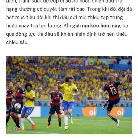
địch, tranh suất dự cúp châu Âu hoặc chiến đấu trụ
hạng thường có quyết tâm rất cao. Trong khi đó, đội đã
hết mục tiêu đôi khi thi đấu cởi mở, thiếu tập trung
hoặc xoay tua lực lượng. Khi
giải mã kèo hôm nay
, bỏ
qua động lực thi đấu sẽ khiến nhận định trở nên thiếu
chiều sâu.