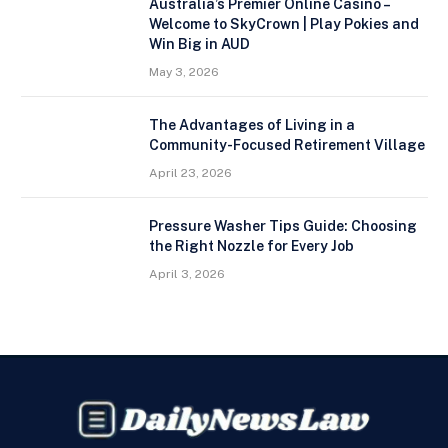
Australia’s Premier Online Casino –
Welcome to SkyCrown | Play Pokies and
Win Big in AUD
May 3, 2026
The Advantages of Living in a
Community-Focused Retirement Village
April 23, 2026
Pressure Washer Tips Guide: Choosing
the Right Nozzle for Every Job
April 3, 2026