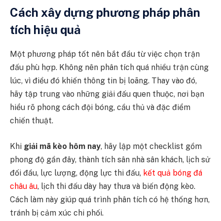
Cách xây dựng phương pháp phân
tích hiệu quả
Một phương pháp tốt nên bắt đầu từ việc chọn trận
đấu phù hợp. Không nên phân tích quá nhiều trận cùng
lúc, vì điều đó khiến thông tin bị loãng. Thay vào đó,
hãy tập trung vào những giải đấu quen thuộc, nơi bạn
hiểu rõ phong cách đội bóng, cầu thủ và đặc điểm
chiến thuật.
Khi
giải mã kèo hôm nay
, hãy lập một checklist gồm
phong độ gần đây, thành tích sân nhà sân khách, lịch sử
đối đầu, lực lượng, động lực thi đấu,
kết quả bóng đá
châu âu
, lịch thi đấu dày hay thưa và biến động kèo.
Cách làm này giúp quá trình phân tích có hệ thống hơn,
tránh bị cảm xúc chi phối.