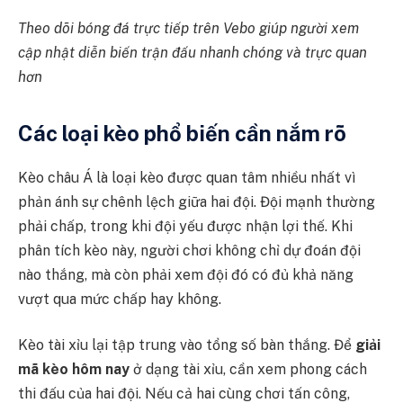
Theo dõi bóng đá trực tiếp trên Vebo giúp người xem
cập nhật diễn biến trận đấu nhanh chóng và trực quan
hơn
Các loại kèo phổ biến cần nắm rõ
Kèo châu Á là loại kèo được quan tâm nhiều nhất vì
phản ánh sự chênh lệch giữa hai đội. Đội mạnh thường
phải chấp, trong khi đội yếu được nhận lợi thế. Khi
phân tích kèo này, người chơi không chỉ dự đoán đội
nào thắng, mà còn phải xem đội đó có đủ khả năng
vượt qua mức chấp hay không.
Kèo tài xỉu lại tập trung vào tổng số bàn thắng. Để
giải
mã kèo hôm nay
ở dạng tài xỉu, cần xem phong cách
thi đấu của hai đội. Nếu cả hai cùng chơi tấn công,