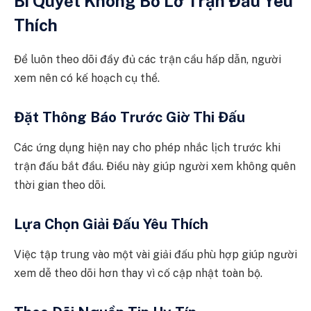
Bí Quyết Không Bỏ Lỡ Trận Đấu Yêu
Thích
Để luôn theo dõi đầy đủ các trận cầu hấp dẫn, người
xem nên có kế hoạch cụ thể.
Đặt Thông Báo Trước Giờ Thi Đấu
Các ứng dụng hiện nay cho phép nhắc lịch trước khi
trận đấu bắt đầu. Điều này giúp người xem không quên
thời gian theo dõi.
Lựa Chọn Giải Đấu Yêu Thích
Việc tập trung vào một vài giải đấu phù hợp giúp người
xem dễ theo dõi hơn thay vì cố cập nhật toàn bộ.