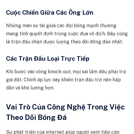
Cuộc Chiến Giữa Các Ông Lớn
Những màn so tài giữa các đội bóng mạnh thường
mang tính quyết định trong cuộc đua vô địch. Đây cũng
là trận đấu nhận được lượng theo dõi đông đảo nhất.
Các Trận Đấu Loại Trực Tiếp
Khi bước vào vòng knock-out, mọi sai lầm đều phải trả
giá đắt. Chính áp lực này khiến trận đấu trở nên hấp
dẫn và khó lường hơn.
Vai Trò Của Công Nghệ Trong Việc
Theo Dõi Bóng Đá
Sự phát triển của internet giúp người xem tiếp cận