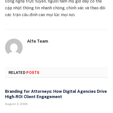
công nghệ trực tuyến, người hâm mộ giờ đây có thể
cập nhật thông tin nhanh chóng, chính xác và theo dõi
các trận cầu đỉnh cao mọi lúc mọi nơi.
Alfa Team
RELATED
POSTS
Branding for Attorneys: How Digital Agencies Drive
High-ROI Client Engagement
August 3, 2026