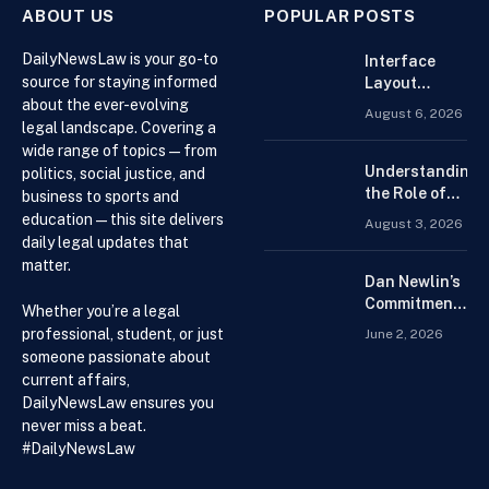
ABOUT US
POPULAR POSTS
DailyNewsLaw is your go-to
Interface
source for staying informed
Layout
about the ever-evolving
Strategies
August 6, 2026
for the Best
legal landscape. Covering a
Forex
wide range of topics — from
Trading
Understanding
politics, social justice, and
Platform for
the Role of
business to sports and
Beginners
Drug
education — this site delivers
August 3, 2026
Distributors in
daily legal updates that
the US Supply
matter.
Chain
Dan Newlin’s
Commitment
Whether you’re a legal
Beyond the
professional, student, or just
June 2, 2026
Courtroom:
someone passionate about
Advocacy,
current affairs,
Philanthropy,
DailyNewsLaw ensures you
and Support
never miss a beat.
for Families
#DailyNewsLaw
in Crisis