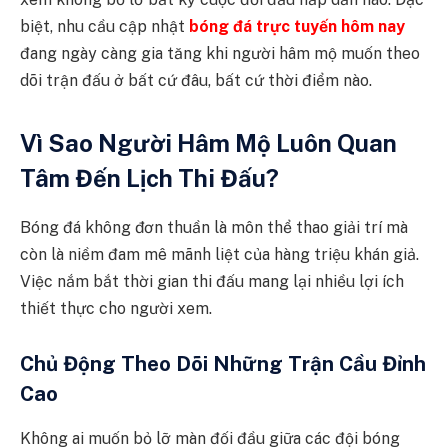
biệt, nhu cầu cập nhật
bóng đá trực tuyến hôm nay
đang ngày càng gia tăng khi người hâm mộ muốn theo
dõi trận đấu ở bất cứ đâu, bất cứ thời điểm nào.
Vì Sao Người Hâm Mộ Luôn Quan
Tâm Đến Lịch Thi Đấu?
Bóng đá không đơn thuần là môn thể thao giải trí mà
còn là niềm đam mê mãnh liệt của hàng triệu khán giả.
Việc nắm bắt thời gian thi đấu mang lại nhiều lợi ích
thiết thực cho người xem.
Chủ Động Theo Dõi Những Trận Cầu Đỉnh
Cao
Không ai muốn bỏ lỡ màn đối đầu giữa các đội bóng