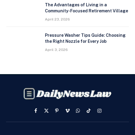
The Advantages of Living in a
Community-Focused Retirement Village
April 23, 2026
Pressure Washer Tips Guide: Choosing
the Right Nozzle for Every Job
April 3, 2026
Facebook
X
Pinterest
Vimeo
WhatsApp
TikTok
Instagram
(Twitter)