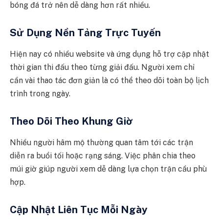
bóng đá trở nên dễ dàng hơn rất nhiều.
Sử Dụng Nền Tảng Trực Tuyến
Hiện nay có nhiều website và ứng dụng hỗ trợ cập nhật
thời gian thi đấu theo từng giải đấu. Người xem chỉ
cần vài thao tác đơn giản là có thể theo dõi toàn bộ lịch
trình trong ngày.
Theo Dõi Theo Khung Giờ
Nhiều người hâm mộ thường quan tâm tới các trận
diễn ra buổi tối hoặc rạng sáng. Việc phân chia theo
múi giờ giúp người xem dễ dàng lựa chọn trận cầu phù
hợp.
Cập Nhật Liên Tục Mỗi Ngày