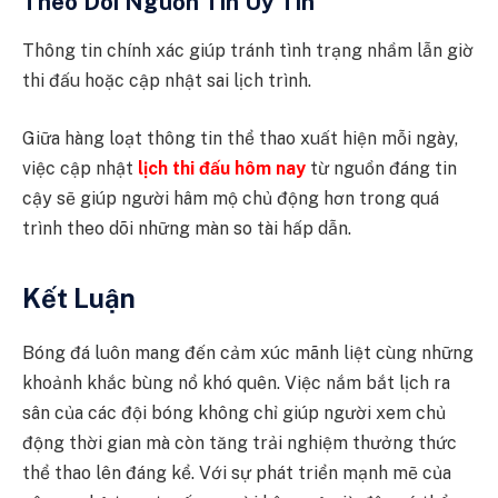
Theo Dõi Nguồn Tin Uy Tín
Thông tin chính xác giúp tránh tình trạng nhầm lẫn giờ
thi đấu hoặc cập nhật sai lịch trình.
Giữa hàng loạt thông tin thể thao xuất hiện mỗi ngày,
việc cập nhật
lịch thi đấu hôm nay
từ nguồn đáng tin
cậy sẽ giúp người hâm mộ chủ động hơn trong quá
trình theo dõi những màn so tài hấp dẫn.
Kết Luận
Bóng đá luôn mang đến cảm xúc mãnh liệt cùng những
khoảnh khắc bùng nổ khó quên. Việc nắm bắt lịch ra
sân của các đội bóng không chỉ giúp người xem chủ
động thời gian mà còn tăng trải nghiệm thưởng thức
thể thao lên đáng kể. Với sự phát triển mạnh mẽ của