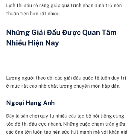
Lịch thi đấu rõ ràng giúp quá trình nhận định trở nên
thuận tiện hơn rất nhiều.
Những Giải Đấu Được Quan Tâm
Nhiều Hiện Nay
Lượng người theo dõi các giải đấu quốc tế luôn duy trì
ở mức rất cao nhờ chất lượng chuyên môn hấp dẫn.
Ngoại Hạng Anh
Đây là sân chơi quy tụ nhiều câu lạc bộ nổi tiếng cùng
tốc độ thi đấu cực nhanh. Những cuộc chạm trán giữa
các ông lớn luôn tạo nên sức hút mạnh mẽ với khán giả