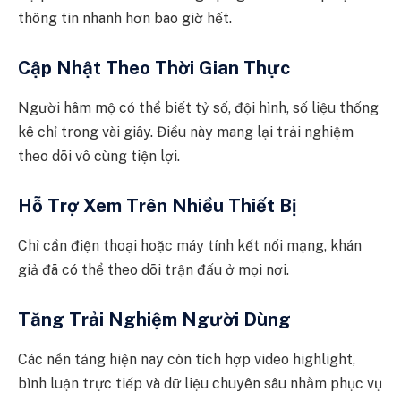
thông tin nhanh hơn bao giờ hết.
Cập Nhật Theo Thời Gian Thực
Người hâm mộ có thể biết tỷ số, đội hình, số liệu thống
kê chỉ trong vài giây. Điều này mang lại trải nghiệm
theo dõi vô cùng tiện lợi.
Hỗ Trợ Xem Trên Nhiều Thiết Bị
Chỉ cần điện thoại hoặc máy tính kết nối mạng, khán
giả đã có thể theo dõi trận đấu ở mọi nơi.
Tăng Trải Nghiệm Người Dùng
Các nền tảng hiện nay còn tích hợp video highlight,
bình luận trực tiếp và dữ liệu chuyên sâu nhằm phục vụ