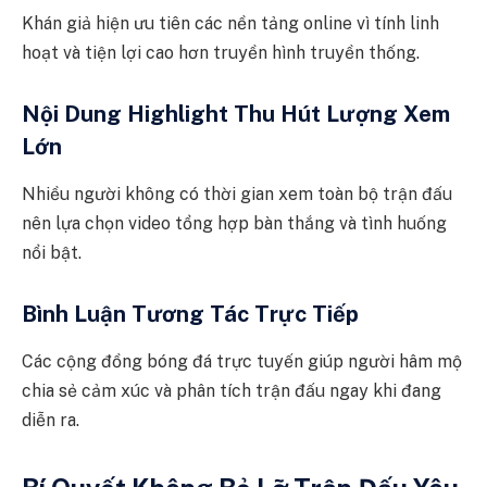
Khán giả hiện ưu tiên các nền tảng online vì tính linh
hoạt và tiện lợi cao hơn truyền hình truyền thống.
Nội Dung Highlight Thu Hút Lượng Xem
Lớn
Nhiều người không có thời gian xem toàn bộ trận đấu
nên lựa chọn video tổng hợp bàn thắng và tình huống
nổi bật.
Bình Luận Tương Tác Trực Tiếp
Các cộng đồng bóng đá trực tuyến giúp người hâm mộ
chia sẻ cảm xúc và phân tích trận đấu ngay khi đang
diễn ra.