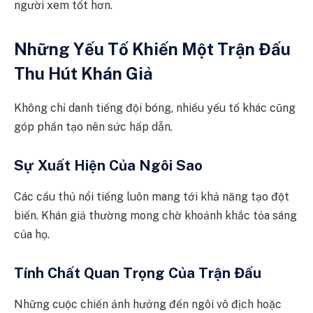
người xem tốt hơn.
Những Yếu Tố Khiến Một Trận Đấu
Thu Hút Khán Giả
Không chỉ danh tiếng đội bóng, nhiều yếu tố khác cũng
góp phần tạo nên sức hấp dẫn.
Sự Xuất Hiện Của Ngôi Sao
Các cầu thủ nổi tiếng luôn mang tới khả năng tạo đột
biến. Khán giả thường mong chờ khoảnh khắc tỏa sáng
của họ.
Tính Chất Quan Trọng Của Trận Đấu
Những cuộc chiến ảnh hưởng đến ngôi vô địch hoặc