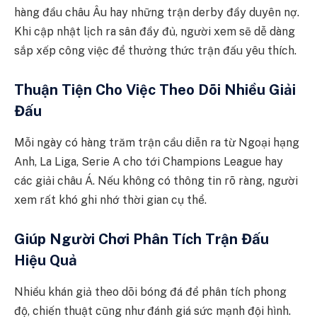
hàng đầu châu Âu hay những trận derby đầy duyên nợ.
Khi cập nhật lịch ra sân đầy đủ, người xem sẽ dễ dàng
sắp xếp công việc để thưởng thức trận đấu yêu thích.
Thuận Tiện Cho Việc Theo Dõi Nhiều Giải
Đấu
Mỗi ngày có hàng trăm trận cầu diễn ra từ Ngoại hạng
Anh, La Liga, Serie A cho tới Champions League hay
các giải châu Á. Nếu không có thông tin rõ ràng, người
xem rất khó ghi nhớ thời gian cụ thể.
Giúp Người Chơi Phân Tích Trận Đấu
Hiệu Quả
Nhiều khán giả theo dõi bóng đá để phân tích phong
độ, chiến thuật cũng như đánh giá sức mạnh đội hình.