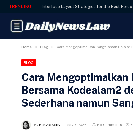
TRENDING
»
»
Home
Blog
Cara Mengoptimalkan Pengalaman Belajar 
BLOG
Cara Mengoptimalkan 
Bersama Kodealam2 de
Sederhana namun Sang
By
Kenzie Kelly
July 7, 2026
No Comments
4