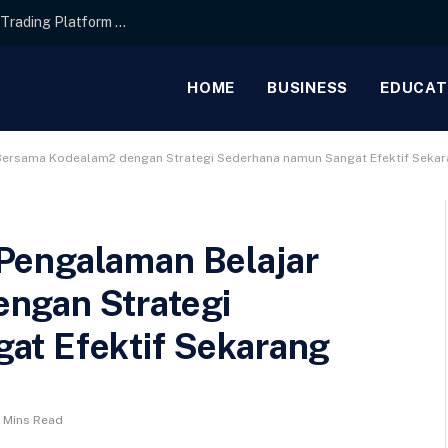
Interface Layout Strategies for the Best Forex Trading Platform for Beginners
HOME
BUSINESS
EDUCAT
Bersama Kodealam2 dengan Strategi Sederhana namun Sangat Efektif Seka
Pengalaman Belajar
ngan Strategi
at Efektif Sekarang
 Mins Read