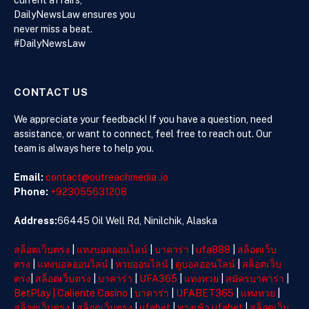
current affairs,
SkyCrown |
DailyNewsLaw ensures you
Play Pokies
never miss a beat.
and Win Big
#DailyNewsLaw
in AUD
CONTACT US
We appreciate your feedback! If you have a question, need
assistance, or want to connect, feel free to reach out. Our
team is always here to help you.
Email:
contact@outreachmedia .io
Phone:
+923055631208
Address:
66445 Oil Well Rd, Ninilchik, Alaska
สล็อตเว็บตรง
|
แทงบอลออนไลน์
|
บาคาร่า
|
ufa888
|
สล็อตเว็บ
ตรง
|
แทงบอลออนไลน์
|
หวยออนไลน์
|
ดูบอลออนไลน์
|
สล็อตเว็บ
ตรง
|
สล็อตเว็บตรง
|
บาคาร่า
|
UFA365
|
แทงหวย
|
สมัครบาคาร่า
|
BetPlay
|
Caliente Casino
|
บาคาร่า
|
UFABET365
|
แทงหวย
|
สล็อตเว็บตรง
|
สล็อตเว็บตรง
|
ufabet
|
ทางเข้า ufabet
|
สล็อตเว็บ