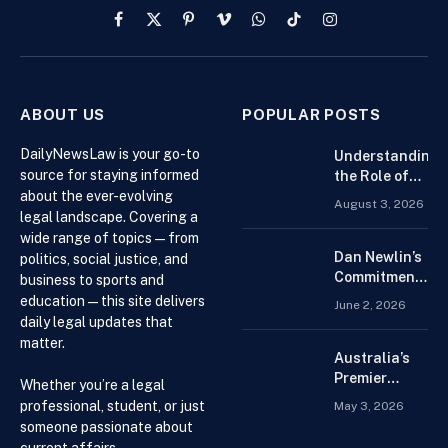
Facebook
X
Pinterest
Vimeo
WhatsApp
TikTok
Instagram
(Twitter)
ABOUT US
POPULAR POSTS
DailyNewsLaw is your go-to
Understanding
source for staying informed
the Role of
about the ever-evolving
Drug
August 3, 2026
Distributors in
legal landscape. Covering a
the US Supply
wide range of topics — from
Chain
Dan Newlin’s
politics, social justice, and
Commitment
business to sports and
Beyond the
education — this site delivers
June 2, 2026
Courtroom:
daily legal updates that
Advocacy,
matter.
Philanthropy,
Australia’s
and Support
Premier
Whether you’re a legal
for Families
Online
professional, student, or just
May 3, 2026
in Crisis
Casino –
someone passionate about
Welcome to