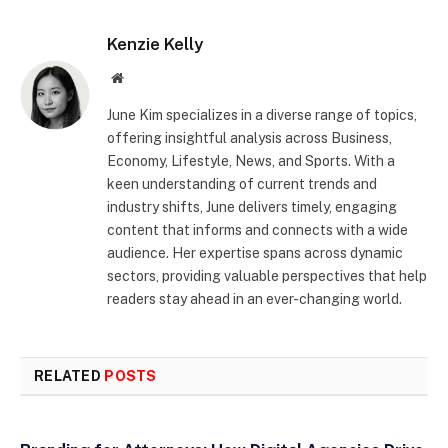
Kenzie Kelly
Website
June Kim specializes in a diverse range of topics,
offering insightful analysis across Business,
Economy, Lifestyle, News, and Sports. With a
keen understanding of current trends and
industry shifts, June delivers timely, engaging
content that informs and connects with a wide
audience. Her expertise spans across dynamic
sectors, providing valuable perspectives that help
readers stay ahead in an ever-changing world.
RELATED
POSTS