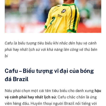
Cafu là biểu tượng tiêu biểu khi nhắc đến hậu vệ cánh
phải hay nhất lịch sử với khả năng lên công về thủ bền
bỉ
Cafu – Biểu tượng vĩ đại của bóng
đá Brazil
Nếu phải chọn một cái tên tiêu biểu cho danh xưng
hậu
vệ cánh phải hay nhất lịch sử
, Cafu chắc chắn là ứng
viên hàng đầu. Huyền thoại người Brazil nổi tiếng với