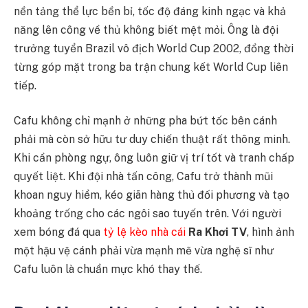
nền tảng thể lực bền bỉ, tốc độ đáng kinh ngạc và khả
năng lên công về thủ không biết mệt mỏi. Ông là đội
trưởng tuyển Brazil vô địch World Cup 2002, đồng thời
từng góp mặt trong ba trận chung kết World Cup liên
tiếp.
Cafu không chỉ mạnh ở những pha bứt tốc bên cánh
phải mà còn sở hữu tư duy chiến thuật rất thông minh.
Khi cần phòng ngự, ông luôn giữ vị trí tốt và tranh chấp
quyết liệt. Khi đội nhà tấn công, Cafu trở thành mũi
khoan nguy hiểm, kéo giãn hàng thủ đối phương và tạo
khoảng trống cho các ngôi sao tuyến trên. Với người
xem bóng đá qua
tỷ lệ kèo nhà cái
Ra Khơi TV
, hình ảnh
một hậu vệ cánh phải vừa mạnh mẽ vừa nghệ sĩ như
Cafu luôn là chuẩn mực khó thay thế.