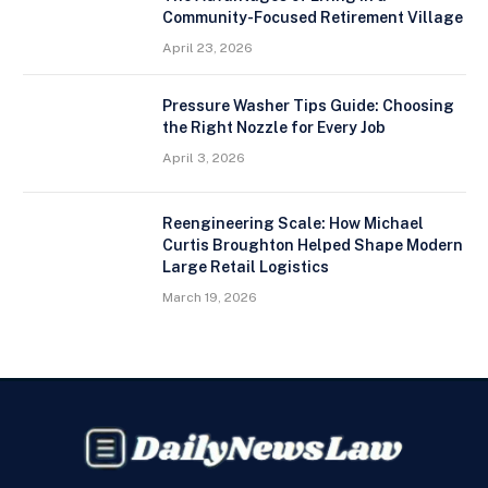
Community-Focused Retirement Village
April 23, 2026
Pressure Washer Tips Guide: Choosing
the Right Nozzle for Every Job
April 3, 2026
Reengineering Scale: How Michael
Curtis Broughton Helped Shape Modern
Large Retail Logistics
March 19, 2026