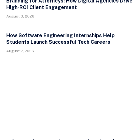
Branding for Attorneys: How Digital Agencies Drive
High-ROI Client Engagement
August 3, 2026
How Software Engineering Internships Help
Students Launch Successful Tech Careers
August 2, 2026