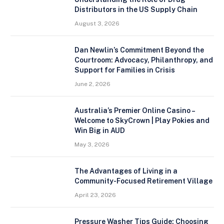
Distributors in the US Supply Chain
August 3, 2026
Dan Newlin’s Commitment Beyond the
Courtroom: Advocacy, Philanthropy, and
Support for Families in Crisis
June 2, 2026
Australia’s Premier Online Casino –
Welcome to SkyCrown | Play Pokies and
Win Big in AUD
May 3, 2026
The Advantages of Living in a
Community-Focused Retirement Village
April 23, 2026
Pressure Washer Tips Guide: Choosing