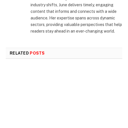
industry shifts, June delivers timely, engaging
content that informs and connects with a wide
audience. Her expertise spans across dynamic
sectors, providing valuable perspectives that help
readers stay ahead in an ever-changing world.
RELATED
POSTS