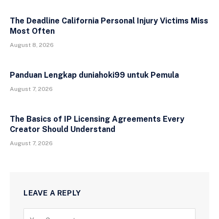
The Deadline California Personal Injury Victims Miss
Most Often
August 8, 2026
Panduan Lengkap duniahoki99 untuk Pemula
August 7, 2026
The Basics of IP Licensing Agreements Every
Creator Should Understand
August 7, 2026
LEAVE A REPLY