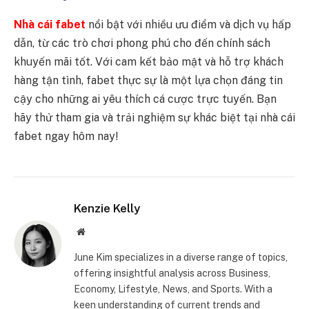
Nhà cái fabet
nổi bật với nhiều ưu điểm và dịch vụ hấp
dẫn, từ các trò chơi phong phú cho đến chính sách
khuyến mãi tốt. Với cam kết bảo mật và hỗ trợ khách
hàng tận tình, fabet thực sự là một lựa chọn đáng tin
cậy cho những ai yêu thích cá cược trực tuyến. Bạn
hãy thử tham gia và trải nghiệm sự khác biệt tại nhà cái
fabet ngay hôm nay!
Kenzie Kelly
Website
June Kim specializes in a diverse range of topics,
offering insightful analysis across Business,
Economy, Lifestyle, News, and Sports. With a
keen understanding of current trends and