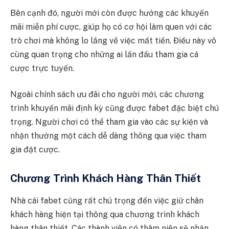
Bên cạnh đó, người mới còn được hưởng các khuyến
mãi miễn phí cược, giúp họ có cơ hội làm quen với các
trò chơi mà không lo lắng về việc mất tiền. Điều này vô
cùng quan trọng cho những ai lần đầu tham gia cá
cược trực tuyến.
Ngoài chính sách ưu đãi cho người mới, các chương
trình khuyến mãi định kỳ cũng được fabet đặc biệt chú
trọng. Người chơi có thể tham gia vào các sự kiện và
nhận thưởng một cách dễ dàng thông qua việc tham
gia đặt cược.
Chương Trình Khách Hàng Thân Thiết
Nhà cái fabet cũng rất chú trọng đến việc giữ chân
khách hàng hiện tại thông qua chương trình khách
hàng thân thiết. Các thành viên có thâm niên sẽ nhận