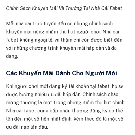
Chính Sách Khuyến Mãi Và Thưởng Tại Nhà Cái Fabet
Mỗi nhà cái trực tuyến đều có những chính sách
khuyến mãi riêng nhằm thu hút người chơi. Nhà cái
fabet không ngoại lệ, và thậm chí còn được biết đến
với những chương trình khuyến mãi hấp dẫn và đa
dạng.
Các Khuyến Mãi Dành Cho Người Mới
Khi người chơi mới đăng ký tài khoản tại fabet, họ sẽ
được hưởng nhiều ưu đãi hấp dẫn. Chính sách chào
mừng thường là một trong những điểm thu hút chính.
Nhà cái fabet cung cấp phần thưởng đăng ký có thể
lên đến một số tiền nhất định, kèm theo đó là một số
ưu đãi nạp lần đầu.