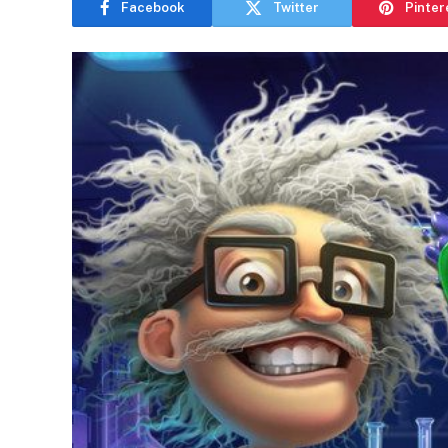
Facebook
Twitter
Pinter