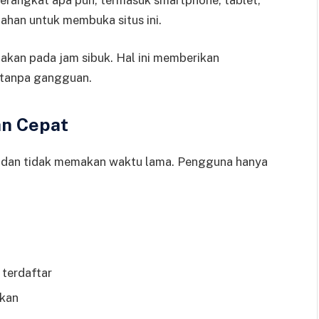
ahan untuk membuka situs ini.
akan pada jam sibuk. Hal ini memberikan
 tanpa gangguan.
n Cepat
 dan tidak memakan waktu lama. Pengguna hanya
terdaftar
akan