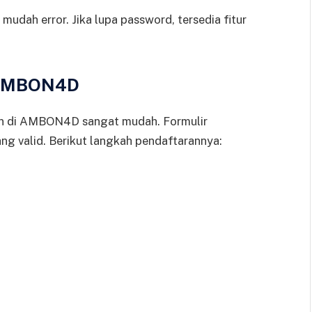
mudah error. Jika lupa password, tersedia fitur
 AMBON4D
un di AMBON4D sangat mudah. Formulir
g valid. Berikut langkah pendaftarannya: