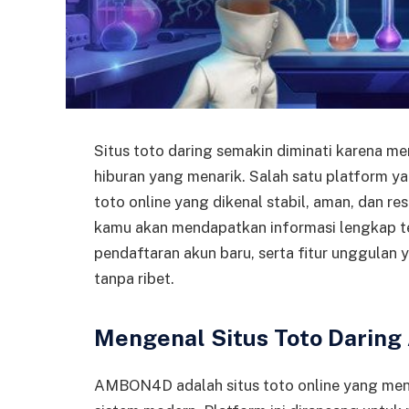
Situs toto daring semakin diminati karena 
hiburan yang menarik. Salah satu platform ya
toto online yang dikenal stabil, aman, dan res
kamu akan mendapatkan informasi lengkap t
pendaftaran akun baru, serta fitur unggula
tanpa ribet.
Mengenal Situs Toto Dari
AMBON4D adalah situs toto online yang men