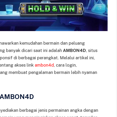
menawarkan kemudahan bermain dan peluang
ng banyak dicari saat ini adalah
AMBON4D
, situs
ponsif di berbagai perangkat. Melalui artikel ini,
entang akses link
ambon4d
, cara login,
n yang membuat pengalaman bermain lebih nyaman
ng AMBON4D
yediakan berbagai jenis permainan angka dengan